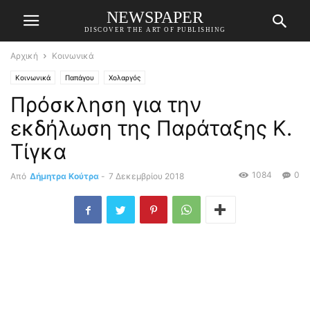
NEWSPAPER
DISCOVER THE ART OF PUBLISHING
Αρχική
Κοινωνικά
Κοινωνικά
Παπάγου
Χολαργός
Πρόσκληση για την
εκδήλωση της Παράταξης Κ.
Τίγκα
1084
0
Από
Δήμητρα Κούτρα
-
7 Δεκεμβρίου 2018