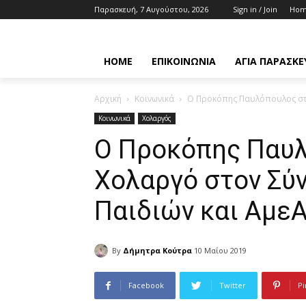
Παρασκευή, 7 Αυγούστου, 2026
Sign in / Join
Ho
HOME
ΕΠΙΚΟΙΝΩΝΊΑ
ΑΓΊΑ ΠΑΡΑΣΚΕ
Αρχική
Κοινωνικά
Ο Προκόπης Παυλόπουλος στο
Κοινωνικά
Χολαργός
Ο Προκόπης Παυλ
Χολαργό στον Σύ
Παιδιών και Αμε
By
Δήμητρα Κούτρα
10 Μαΐου 2019
Facebook
Twitter
Pi