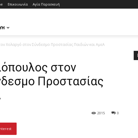
me
Επικοινωνία
Αγία Παρασκευή
ΥΉ
ν Χολαργό στον Σύνδεσμο Προστασίας Παιδιών και ΑμεΑ
όπουλος στον
νδεσμο Προστασίας
Α
2015
0
nterest