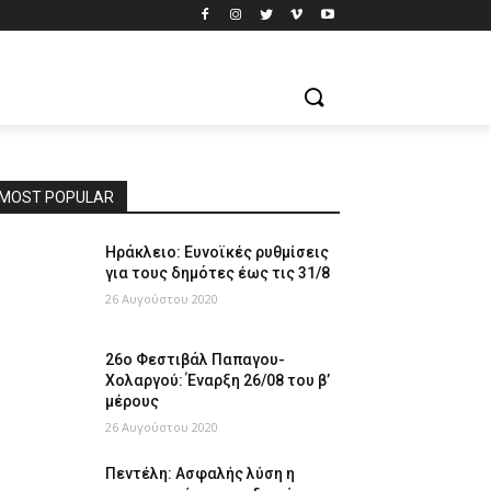
MOST POPULAR
Ηράκλειο: Ευνοϊκές ρυθμίσεις
για τους δημότες έως τις 31/8
26 Αυγούστου 2020
26ο Φεστιβάλ Παπαγου-
Χολαργού: Έναρξη 26/08 του β’
μέρους
26 Αυγούστου 2020
Πεντέλη: Ασφαλής λύση η