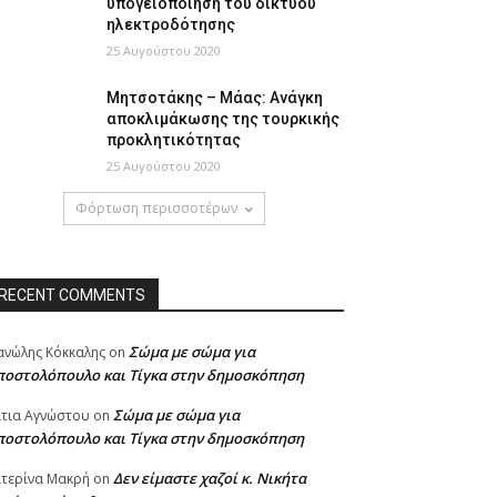
υπογειοποίηση του δικτύου
ηλεκτροδότησης
25 Αυγούστου 2020
Μητσοτάκης – Μάας: Ανάγκη
αποκλιμάκωσης της τουρκικής
προκλητικότητας
25 Αυγούστου 2020
Φόρτωση περισσοτέρων
RECENT COMMENTS
Σώμα με σώμα για
νώλης Κόκκαλης
on
ποστολόπουλο και Τίγκα στην δημοσκόπηση
Σώμα με σώμα για
τια Αγνώστου
on
ποστολόπουλο και Τίγκα στην δημοσκόπηση
Δεν είμαστε χαζοί κ. Νικήτα
τερίνα Μακρή
on