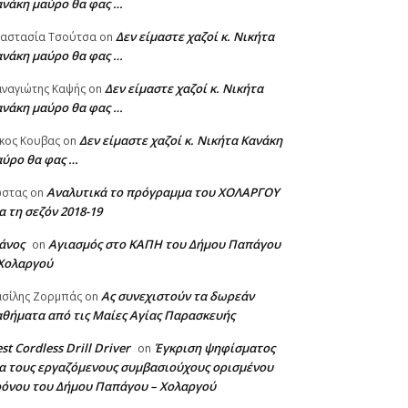
ανάκη μαύρο θα φας …
Δεν είμαστε χαζοί κ. Νικήτα
ναστασία Τσούτσα
on
ανάκη μαύρο θα φας …
Δεν είμαστε χαζοί κ. Νικήτα
ναγιώτης Καψής
on
ανάκη μαύρο θα φας …
Δεν είμαστε χαζοί κ. Νικήτα Κανάκη
κος Κουβας
on
αύρο θα φας …
Αναλυτικά το πρόγραμμα του ΧΟΛΑΡΓΟΥ
ώστας
on
α τη σεζόν 2018-19
άνος
Αγιασμός στο ΚΑΠΗ του Δήμου Παπάγου
on
 Χολαργού
Ας συνεχιστούν τα δωρεάν
σίλης Ζορμπάς
on
θήματα από τις Μαίες Αγίας Παρασκευής
st Cordless Drill Driver
Έγκριση ψηφίσματος
on
α τους εργαζόμενους συμβασιούχους ορισμένου
ρόνου του Δήμου Παπάγου – Χολαργού