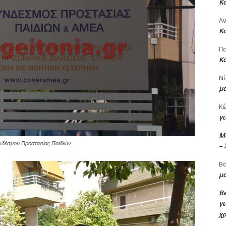
Κ
Α
Κ
Πα
Κ
Νί
μ
Κ
γι
M
υνδέσμου Προστασίας Παιδιών
–
Βα
μα
Be
γι
χ