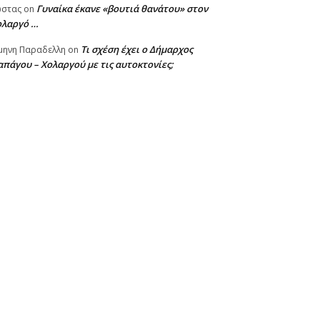
Γυναίκα έκανε «βουτιά θανάτου» στον
ωστας
on
ολαργό …
Τι σχέση έχει ο Δήμαρχος
μηνη Παραδελλη
on
πάγου – Χολαργού με τις αυτοκτονίες;