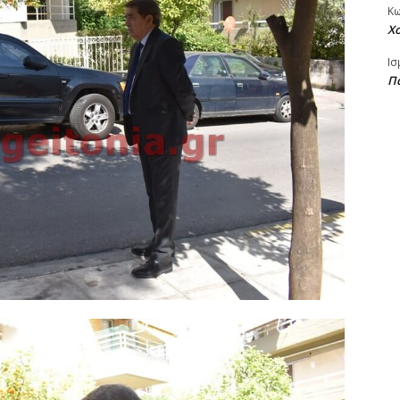
Κ
Χ
Ισ
Πα