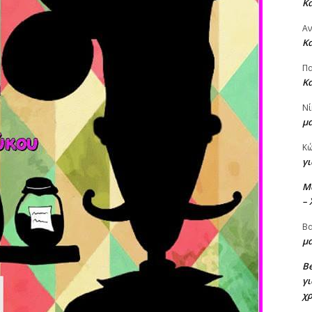
Κ
Α
Κ
Πα
Κ
Νί
μ
Κ
γι
M
–
Βα
μα
Be
γι
χ