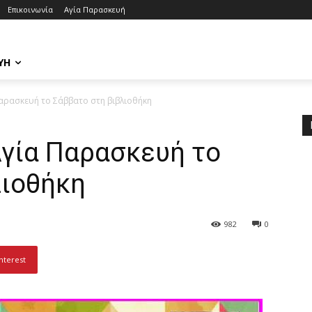
Επικοινωνία
Αγία Παρασκευή
ΥΉ
Παρασκευή το Σάββατο στη βιβλιοθήκη
Αγία Παρασκευή το
λιοθήκη
982
0
nterest