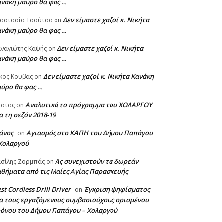
ανάκη μαύρο θα φας …
Δεν είμαστε χαζοί κ. Νικήτα
ναστασία Τσούτσα
on
ανάκη μαύρο θα φας …
Δεν είμαστε χαζοί κ. Νικήτα
ναγιώτης Καψής
on
ανάκη μαύρο θα φας …
Δεν είμαστε χαζοί κ. Νικήτα Κανάκη
κος Κουβας
on
αύρο θα φας …
Αναλυτικά το πρόγραμμα του ΧΟΛΑΡΓΟΥ
ώστας
on
α τη σεζόν 2018-19
άνος
Αγιασμός στο ΚΑΠΗ του Δήμου Παπάγου
on
 Χολαργού
Ας συνεχιστούν τα δωρεάν
σίλης Ζορμπάς
on
θήματα από τις Μαίες Αγίας Παρασκευής
st Cordless Drill Driver
Έγκριση ψηφίσματος
on
α τους εργαζόμενους συμβασιούχους ορισμένου
ρόνου του Δήμου Παπάγου – Χολαργού