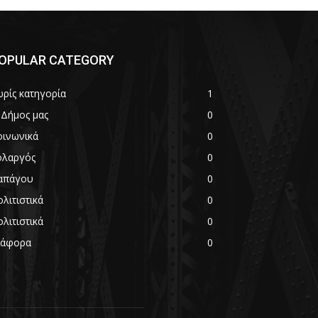
OPULAR CATEGORY
ωρίς κατηγορία
1
 Δήμος μας
0
οινωνικά
0
ολαργός
0
απάγου
0
λιτιστικά
0
λιτιστικά
0
ιάφορα
0