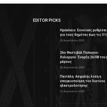
EDITOR PICKS
Ηράκλειο: Ευνοϊκές ρυθμίσει
για τους δημότες έως τις 31
26 Αυγούστου 2020
26ο Φεστιβάλ Παπαγου-
Χολαργού: Έναρξη 26/08 του 
μέρους
26 Αυγούστου 2020
Πεντέλη: Ασφαλής λύση η
υπογειοποίηση του δικτύου
ηλεκτροδότησης
25 Αυγούστου 2020