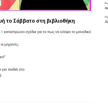
Κ
Χ
Ισ
υή το Σάββατο στη βιβλιοθήκη
Πα
 Χ
καταστρώνει σχέδια για το πως να κλέψει το μοναδικό
 οι μηχανές;
κό”
 για παιδιά στο
3