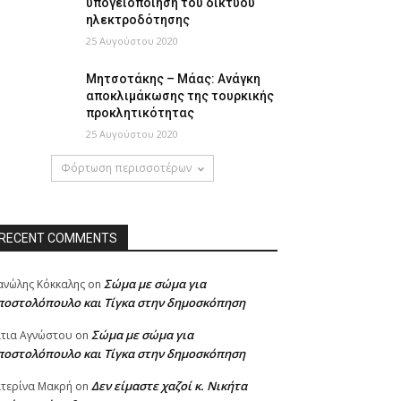
υπογειοποίηση του δικτύου
ηλεκτροδότησης
25 Αυγούστου 2020
Μητσοτάκης – Μάας: Ανάγκη
αποκλιμάκωσης της τουρκικής
προκλητικότητας
25 Αυγούστου 2020
Φόρτωση περισσοτέρων
RECENT COMMENTS
Σώμα με σώμα για
νώλης Κόκκαλης
on
ποστολόπουλο και Τίγκα στην δημοσκόπηση
Σώμα με σώμα για
τια Αγνώστου
on
ποστολόπουλο και Τίγκα στην δημοσκόπηση
Δεν είμαστε χαζοί κ. Νικήτα
τερίνα Μακρή
on