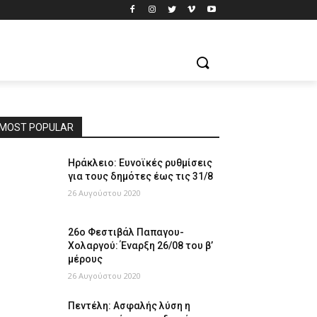
MOST POPULAR
Ηράκλειο: Ευνοϊκές ρυθμίσεις
για τους δημότες έως τις 31/8
26 Αυγούστου 2020
26ο Φεστιβάλ Παπαγου-
Χολαργού: Έναρξη 26/08 του β’
μέρους
26 Αυγούστου 2020
Πεντέλη: Ασφαλής λύση η