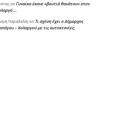
Γυναίκα έκανε «βουτιά θανάτου» στον
ωστας
on
ολαργό …
Τι σχέση έχει ο Δήμαρχος
μηνη Παραδελλη
on
πάγου – Χολαργού με τις αυτοκτονίες;