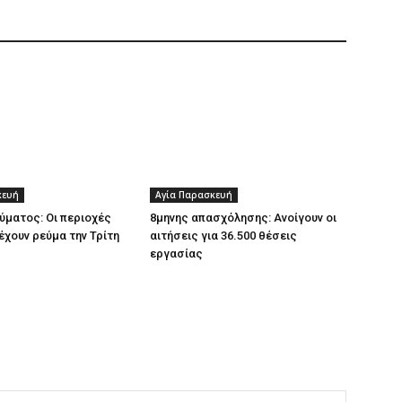
κευή
Αγία Παρασκευή
ύματος: Οι περιοχές
8μηνης απασχόλησης: Ανοίγουν οι
έχουν ρεύμα την Τρίτη
αιτήσεις για 36.500 θέσεις
εργασίας