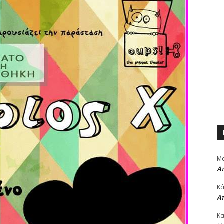
Μα
Α
Κά
Α
Κα