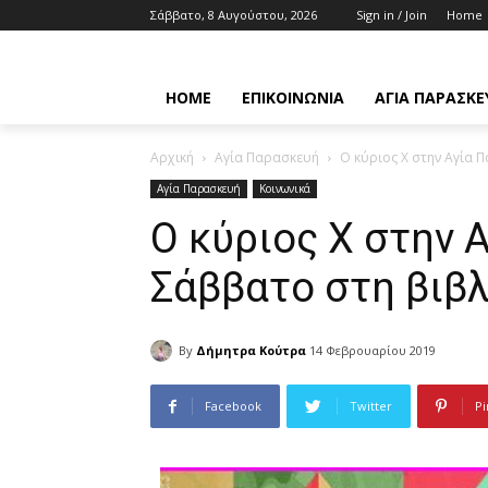
Σάββατο, 8 Αυγούστου, 2026
Sign in / Join
Home
HOME
ΕΠΙΚΟΙΝΩΝΊΑ
ΑΓΊΑ ΠΑΡΑΣΚΕ
Αρχική
Αγία Παρασκευή
Ο κύριος Χ στην Αγία 
Αγία Παρασκευή
Κοινωνικά
Ο κύριος Χ στην 
Σάββατο στη βιβ
By
Δήμητρα Κούτρα
14 Φεβρουαρίου 2019
Facebook
Twitter
Pi