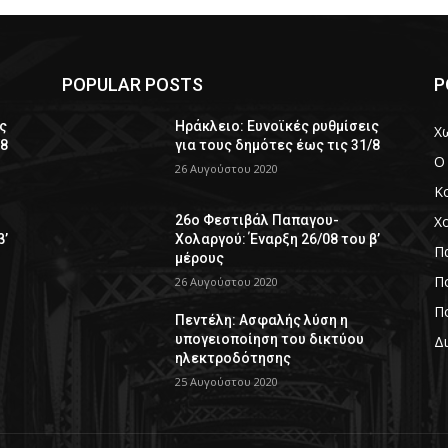
POPULAR POSTS
P
ς
Ηράκλειο: Ευνοϊκές ρυθμίσεις
Χ
/8
για τους δημότες έως τις 31/8
Ο
26 Αυγούστου 2020
Κ
Χ
26ο Φεστιβάλ Παπαγου-
β’
Χολαργού: Έναρξη 26/08 του β’
Π
μέρους
Πο
26 Αυγούστου 2020
Πο
Πεντέλη: Ασφαλής λύση η
υπογειοποίηση του δικτύου
Δ
ηλεκτροδότησης
25 Αυγούστου 2020