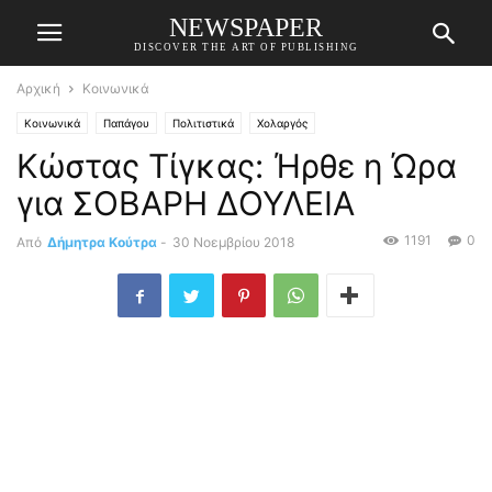
NEWSPAPER
DISCOVER THE ART OF PUBLISHING
Αρχική
Κοινωνικά
Κοινωνικά
Παπάγου
Πολιτιστικά
Χολαργός
Kώστας Τίγκας: Ήρθε η Ώρα
για ΣΟΒΑΡΗ ΔΟΥΛΕΙΑ
1191
0
Από
Δήμητρα Κούτρα
-
30 Νοεμβρίου 2018