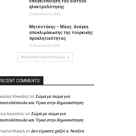
υπογειοποίηση του δικτύου
ηλεκτροδότησης
25 Αυγούστου 2020
Μητσοτάκης – Μάας: Ανάγκη
αποκλιμάκωσης της τουρκικής
προκλητικότητας
25 Αυγούστου 2020
Φόρτωση περισσοτέρων
RECENT COMMENTS
Σώμα με σώμα για
νώλης Κόκκαλης
on
ποστολόπουλο και Τίγκα στην δημοσκόπηση
Σώμα με σώμα για
τια Αγνώστου
on
ποστολόπουλο και Τίγκα στην δημοσκόπηση
Δεν είμαστε χαζοί κ. Νικήτα
τερίνα Μακρή
on