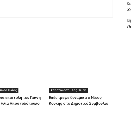
Κ
Χ
Ισ
Πα
υλος Ηλίας
Αποστολόπουλος Ηλίας
ια επιστολή του Γιάννη
Επέστρεψε δυναμικά ο Νίκος
 Ηλία Αποστολόπουλο
Κουκής στο Δημοτικό Συμβούλιο