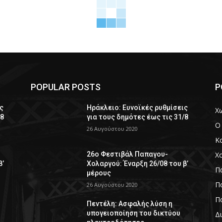
POPULAR POSTS
P
ς
Ηράκλειο: Ευνοϊκές ρυθμίσεις
Χ
/8
για τους δημότες έως τις 31/8
Ο
26 Αυγούστου 2020
Κ
Χ
26ο Φεστιβάλ Παπαγου-
β’
Χολαργού: Έναρξη 26/08 του β’
Π
μέρους
Πο
26 Αυγούστου 2020
Πο
Πεντέλη: Ασφαλής λύση η
υπογειοποίηση του δικτύου
Δ