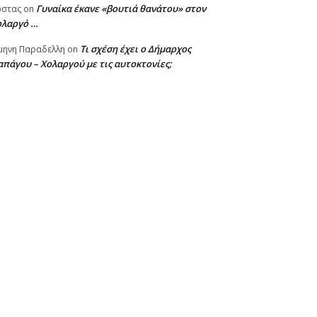
Γυναίκα έκανε «βουτιά θανάτου» στον
ωστας
on
ολαργό …
Τι σχέση έχει ο Δήμαρχος
μηνη Παραδελλη
on
πάγου – Χολαργού με τις αυτοκτονίες;