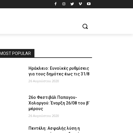
MOST POPULAR
Ηράκλειο: Ευνοϊκές ρυθμίσεις
για τους δημότες έως τις 31/8
26 Αυγούστου 2020
26ο Φεστιβάλ Παπαγου-
Χολαργού: Έναρξη 26/08 του β’
μέρους
26 Αυγούστου 2020
Πεντέλη: Ασφαλής λύση η