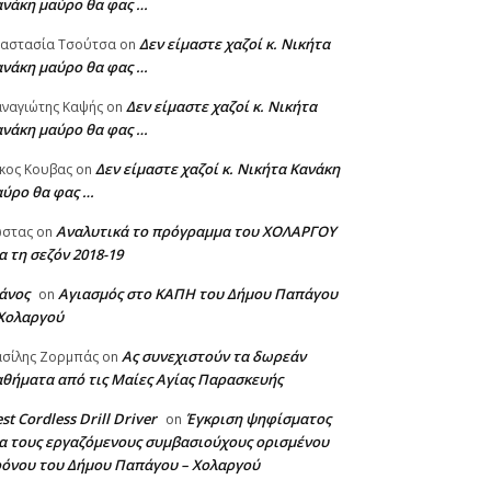
ανάκη μαύρο θα φας …
Δεν είμαστε χαζοί κ. Νικήτα
ναστασία Τσούτσα
on
ανάκη μαύρο θα φας …
Δεν είμαστε χαζοί κ. Νικήτα
ναγιώτης Καψής
on
ανάκη μαύρο θα φας …
Δεν είμαστε χαζοί κ. Νικήτα Κανάκη
κος Κουβας
on
αύρο θα φας …
Αναλυτικά το πρόγραμμα του ΧΟΛΑΡΓΟΥ
ώστας
on
α τη σεζόν 2018-19
άνος
Αγιασμός στο ΚΑΠΗ του Δήμου Παπάγου
on
 Χολαργού
Ας συνεχιστούν τα δωρεάν
σίλης Ζορμπάς
on
θήματα από τις Μαίες Αγίας Παρασκευής
st Cordless Drill Driver
Έγκριση ψηφίσματος
on
α τους εργαζόμενους συμβασιούχους ορισμένου
ρόνου του Δήμου Παπάγου – Χολαργού