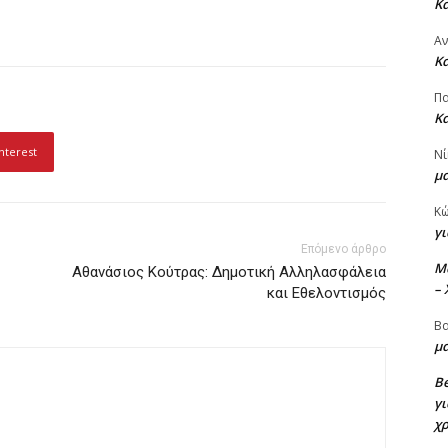
Κ
Α
Κ
Πα
Κ
nterest
Νί
μ
Κ
γι
Επόμενο άρθρο
M
Αθανάσιος Κούτρας: Δημοτική Αλληλασφάλεια
–
και Εθελοντισμός
Βα
μα
Be
γι
χ