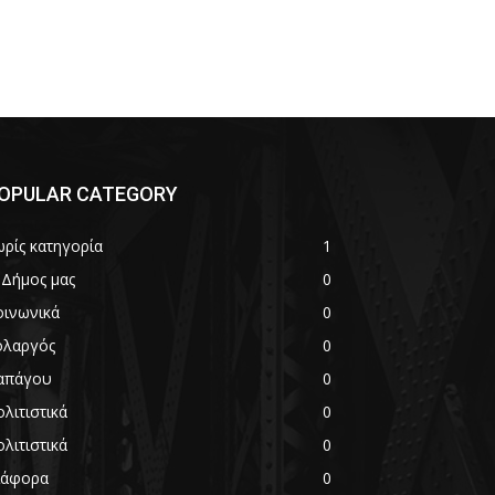
OPULAR CATEGORY
ωρίς κατηγορία
1
 Δήμος μας
0
οινωνικά
0
ολαργός
0
απάγου
0
λιτιστικά
0
λιτιστικά
0
ιάφορα
0