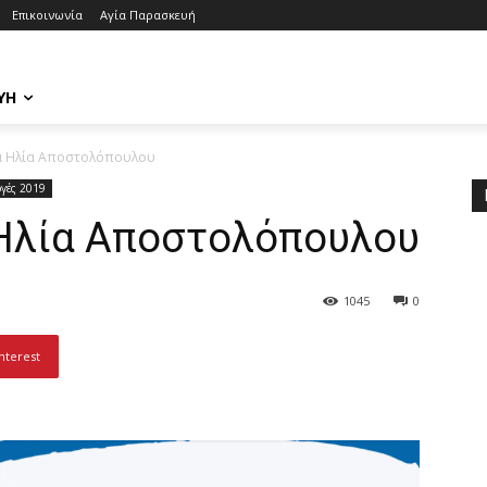
Επικοινωνία
Αγία Παρασκευή
ΥΉ
ία Ηλία Αποστολόπουλου
ογές 2019
 Ηλία Αποστολόπουλου
1045
0
nterest