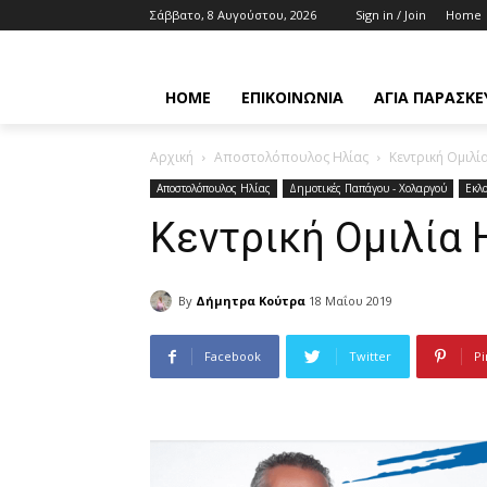
Σάββατο, 8 Αυγούστου, 2026
Sign in / Join
Home
HOME
ΕΠΙΚΟΙΝΩΝΊΑ
ΑΓΊΑ ΠΑΡΑΣΚΕ
Αρχική
Αποστολόπουλος Ηλίας
Κεντρική Ομιλ
Αποστολόπουλος Ηλίας
Δημοτικές Παπάγου - Χολαργού
Εκλ
Κεντρική Ομιλία
By
Δήμητρα Κούτρα
18 Μαΐου 2019
Facebook
Twitter
Pi