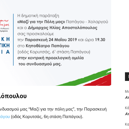
Μα
ολόπουλου
Α
Κά
υνδυασμού μας “Μαζί για την πόλη μας”, την Παρασκευή
Α
πάγου
(οδός Κορυτσάς, 6η στάση Παπάγου).
Κα