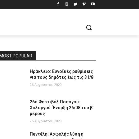
MOST POPULAR
Ηράκλειο: Ευνοϊκές ρυθμίσεις
για τους δημότες έως τις 31/8
26 Αυγούστου 2020
26ο Φεστιβάλ Παπαγου-
Χολαργού: Έναρξη 26/08 του β’
μέρους
26 Αυγούστου 2020
Πεντέλη: Ασφαλής λύση η