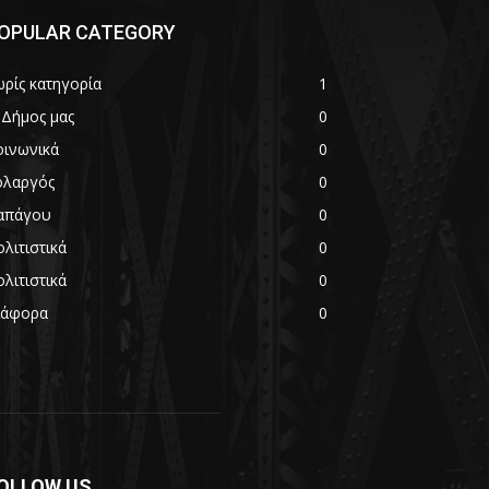
OPULAR CATEGORY
ωρίς κατηγορία
1
 Δήμος μας
0
οινωνικά
0
ολαργός
0
απάγου
0
λιτιστικά
0
λιτιστικά
0
ιάφορα
0
OLLOW US