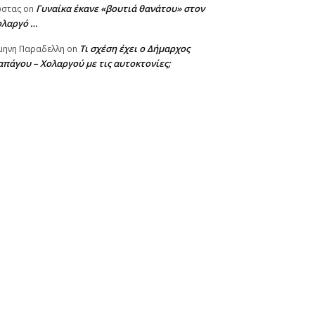
Γυναίκα έκανε «βουτιά θανάτου» στον
ωστας
on
ολαργό …
Τι σχέση έχει ο Δήμαρχος
μηνη Παραδελλη
on
πάγου – Χολαργού με τις αυτοκτονίες;