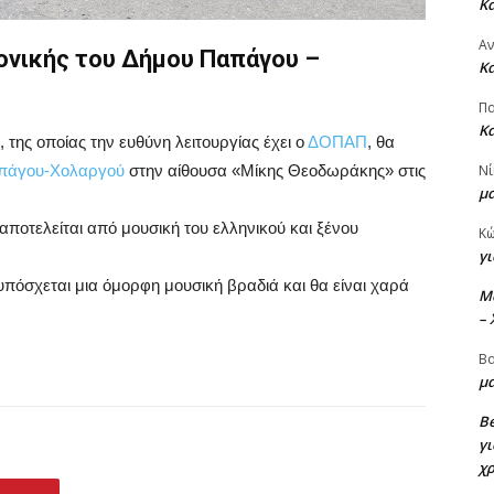
Κ
Α
ονικής του Δήμου Παπάγου –
Κ
Πα
Κ
της οποίας την ευθύνη λειτουργίας έχει ο
ΔΟΠΑΠ
, θα
Νί
πάγου-Χολαργού
στην αίθουσα «Μίκης Θεοδωράκης» στις
μ
αποτελείται από μουσική του ελληνικού και ξένου
Κ
γι
υπόσχεται μια όμορφη μουσική βραδιά και θα είναι χαρά
M
–
Βα
μα
Be
γι
χ