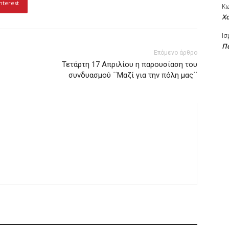
nterest
Κ
Χ
Ισ
Πα
Επόμενο άρθρο
Τετάρτη 17 Απριλίου η παρουσίαση του
συνδυασμού ΄΄Μαζί για την πόλη μας΄΄