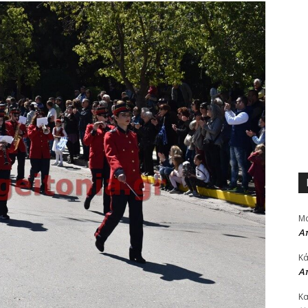
Μα
Α
Κά
Α
Κα