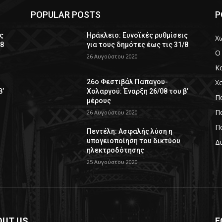
POPULAR POSTS
P
ς
Ηράκλειο: Ευνοϊκές ρυθμίσεις
Χ
/8
για τους δημότες έως τις 31/8
Ο
26 Αυγούστου 2020
Κ
Χ
26ο Φεστιβάλ Παπαγου-
β’
Χολαργού: Έναρξη 26/08 του β’
Π
μέρους
Πο
26 Αυγούστου 2020
Πο
Πεντέλη: Ασφαλής λύση η
υπογειοποίηση του δικτύου
Δ
ηλεκτροδότησης
25 Αυγούστου 2020
OUT US
F