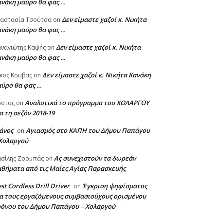
ανάκη μαύρο θα φας …
Δεν είμαστε χαζοί κ. Νικήτα
ναστασία Τσούτσα
on
ανάκη μαύρο θα φας …
Δεν είμαστε χαζοί κ. Νικήτα
ναγιώτης Καψής
on
ανάκη μαύρο θα φας …
Δεν είμαστε χαζοί κ. Νικήτα Κανάκη
κος Κουβας
on
αύρο θα φας …
Αναλυτικά το πρόγραμμα του ΧΟΛΑΡΓΟΥ
ώστας
on
α τη σεζόν 2018-19
άνος
Αγιασμός στο ΚΑΠΗ του Δήμου Παπάγου
on
 Χολαργού
Ας συνεχιστούν τα δωρεάν
σίλης Ζορμπάς
on
θήματα από τις Μαίες Αγίας Παρασκευής
st Cordless Drill Driver
Έγκριση ψηφίσματος
on
α τους εργαζόμενους συμβασιούχους ορισμένου
ρόνου του Δήμου Παπάγου – Χολαργού