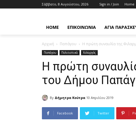
Σάββατο, 8 Αυγούστου, 2026
Sign in / Join
Home
HOME
ΕΠΙΚΟΙΝΩΝΊΑ
ΑΓΊΑ ΠΑΡΑΣΚΕ
Αρχική
Παπάγου
Η πρώτη συναυλία της Φιλαρ
Παπάγου
Πολιτιστικά
Χολαργός
Η πρώτη συναυλί
του Δήμου Παπάγ
By
Δήμητρα Κούτρα
10 Απριλίου 2019
Facebook
Twitter
Pi