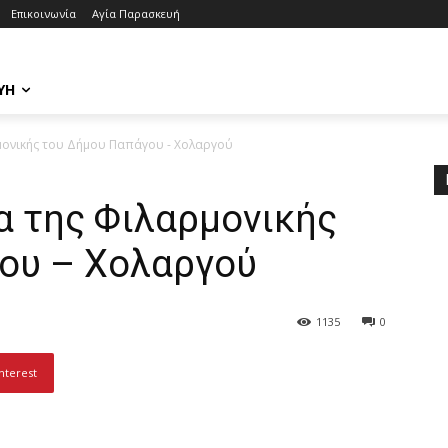
Επικοινωνία
Αγία Παρασκευή
ΥΉ
μονικής του Δήμου Παπάγου - Χολαργού
α της Φιλαρμονικής
ου – Χολαργού
1135
0
nterest