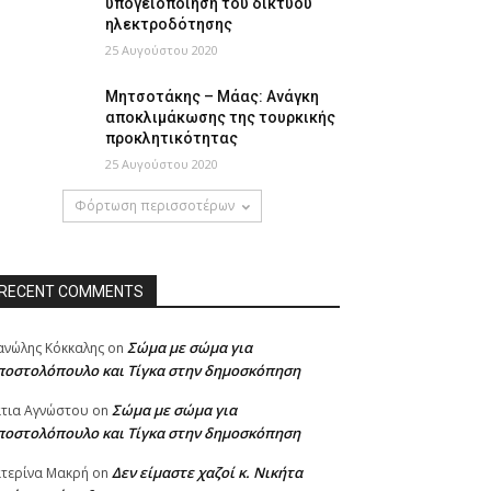
υπογειοποίηση του δικτύου
ηλεκτροδότησης
25 Αυγούστου 2020
Μητσοτάκης – Μάας: Ανάγκη
αποκλιμάκωσης της τουρκικής
προκλητικότητας
25 Αυγούστου 2020
Φόρτωση περισσοτέρων
RECENT COMMENTS
Σώμα με σώμα για
νώλης Κόκκαλης
on
ποστολόπουλο και Τίγκα στην δημοσκόπηση
Σώμα με σώμα για
τια Αγνώστου
on
ποστολόπουλο και Τίγκα στην δημοσκόπηση
Δεν είμαστε χαζοί κ. Νικήτα
τερίνα Μακρή
on