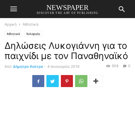
NEWSPAPER
DISCOVER THE ART OF PUBLISHING
Αρχική
Αθλητικά
Αθλητικά
Χολαργός
Δηλώσεις Λυκογιάννη για το
παιχνίδι με τον Παναθηναϊκό
908
0
Από
Δήμητρα Κούτρα
-
4 Ιανουαρίου 2019