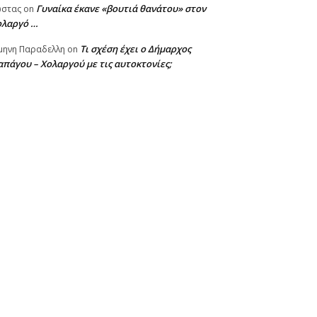
Γυναίκα έκανε «βουτιά θανάτου» στον
ωστας
on
ολαργό …
Τι σχέση έχει ο Δήμαρχος
μηνη Παραδελλη
on
πάγου – Χολαργού με τις αυτοκτονίες;