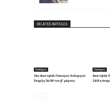
RELATED ARTICLES
Παπάγου
Παπάγου
26ο Φεστιβάλ Παπαγου-Χολαργού:
Φεστιβάλ Π
Έναρξη 26/08 του β’ μέρους
24/8 η έναρ