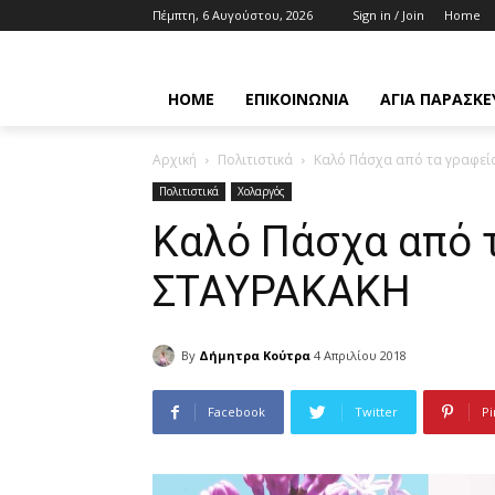
Πέμπτη, 6 Αυγούστου, 2026
Sign in / Join
Home
HOME
ΕΠΙΚΟΙΝΩΝΊΑ
ΑΓΊΑ ΠΑΡΑΣΚΕ
Αρχική
Πολιτιστικά
Καλό Πάσχα από τα γραφεί
Πολιτιστικά
Χολαργός
Καλό Πάσχα από 
ΣΤΑΥΡΑΚΑΚΗ
By
Δήμητρα Κούτρα
4 Απριλίου 2018
Facebook
Twitter
Pi