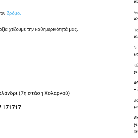
Κ
Α
 τον
δρόμο.
Κ
ξία χτίζουμε την καθημερινότητά μας.
Πα
Κ
Νί
μ
Κ
γι
M
–
λάνδρι (7η στάση Χολαργού)
Βα
μα
7 171717
Be
γι
χ