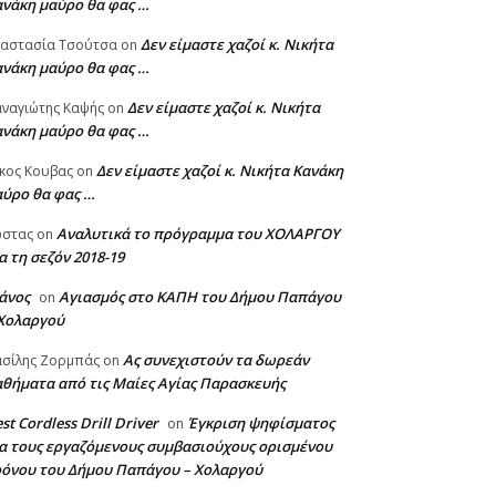
ανάκη μαύρο θα φας …
Δεν είμαστε χαζοί κ. Νικήτα
ναστασία Τσούτσα
on
ανάκη μαύρο θα φας …
Δεν είμαστε χαζοί κ. Νικήτα
ναγιώτης Καψής
on
ανάκη μαύρο θα φας …
Δεν είμαστε χαζοί κ. Νικήτα Κανάκη
κος Κουβας
on
αύρο θα φας …
Αναλυτικά το πρόγραμμα του ΧΟΛΑΡΓΟΥ
ώστας
on
α τη σεζόν 2018-19
άνος
Αγιασμός στο ΚΑΠΗ του Δήμου Παπάγου
on
 Χολαργού
Ας συνεχιστούν τα δωρεάν
σίλης Ζορμπάς
on
θήματα από τις Μαίες Αγίας Παρασκευής
st Cordless Drill Driver
Έγκριση ψηφίσματος
on
α τους εργαζόμενους συμβασιούχους ορισμένου
ρόνου του Δήμου Παπάγου – Χολαργού