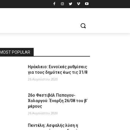
MOST POPULAR
Ηράκλειο: Ευνοϊκές ρυθμίσεις
για τους δημότες έως τις 31/8
26 Αυγούστου 2020
26ο Φεστιβάλ Παπαγου-
Χολαργού: Έναρξη 26/08 του β’
μέρους
26 Αυγούστου 2020
Πεντέλη: Ασφαλής λύση η