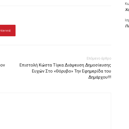
Κ
Χ
Ισ
Πα
nterest
Επόμενο άρθρο
ήον
Επιστολή Κώστα Τίγκα Διάψευση Δημοσίευσης
Ευχών Στo «Θόρυβο» Την Εφημερίδα του
Δημάρχου!!!