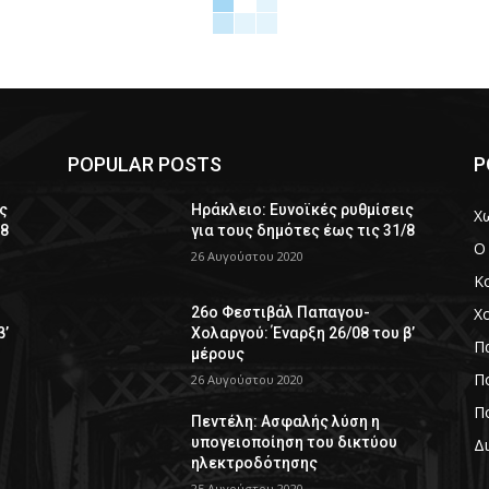
POPULAR POSTS
P
ς
Ηράκλειο: Ευνοϊκές ρυθμίσεις
Χ
/8
για τους δημότες έως τις 31/8
Ο
26 Αυγούστου 2020
Κ
Χ
26ο Φεστιβάλ Παπαγου-
β’
Χολαργού: Έναρξη 26/08 του β’
Π
μέρους
Πο
26 Αυγούστου 2020
Πο
Πεντέλη: Ασφαλής λύση η
υπογειοποίηση του δικτύου
Δ
ηλεκτροδότησης
25 Αυγούστου 2020