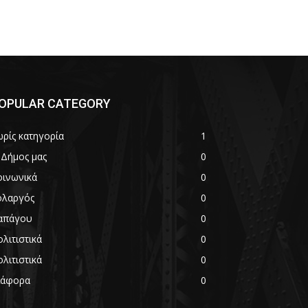
OPULAR CATEGORY
ωρίς κατηγορία
1
 Δήμος μας
0
οινωνικά
0
ολαργός
0
απάγου
0
λιτιστικά
0
λιτιστικά
0
ιάφορα
0