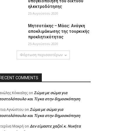
υπογειοποίηση του δικτύου
ηλεκτροδότησης
25 Αυγούστου 2020
Μητσοτάκης – Μάας: Ανάγκη
αποκλιμάκωσης της τουρκικής
προκλητικότητας
25 Αυγούστου 2020
Φόρτωση περισσοτέρων
RECENT COMMENTS
Σώμα με σώμα για
νώλης Κόκκαλης
on
ποστολόπουλο και Τίγκα στην δημοσκόπηση
Σώμα με σώμα για
τια Αγνώστου
on
ποστολόπουλο και Τίγκα στην δημοσκόπηση
Δεν είμαστε χαζοί κ. Νικήτα
τερίνα Μακρή
on