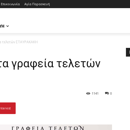
Επικοινωνία
Αγία Παρασκευή
ΥΉ
α τελετών ΣΤΑΥΡΑΚΑΚΗ
τα γραφεία τελετών
1141
0
nterest