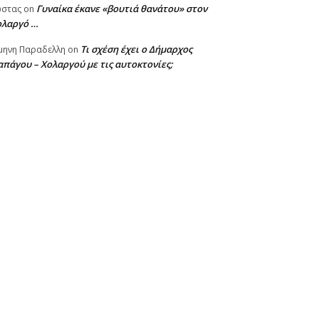
Γυναίκα έκανε «βουτιά θανάτου» στον
ωστας
on
ολαργό …
Τι σχέση έχει ο Δήμαρχος
μηνη Παραδελλη
on
πάγου – Χολαργού με τις αυτοκτονίες;