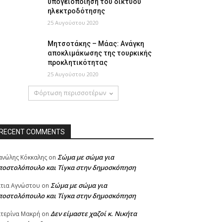
υπογειοποίηση του δικτύου
ηλεκτροδότησης
25 Αυγούστου 2020
Μητσοτάκης – Μάας: Ανάγκη
αποκλιμάκωσης της τουρκικής
προκλητικότητας
25 Αυγούστου 2020
Φόρτωση περισσοτέρων
RECENT COMMENTS
Σώμα με σώμα για
νώλης Κόκκαλης
on
ποστολόπουλο και Τίγκα στην δημοσκόπηση
Σώμα με σώμα για
τια Αγνώστου
on
ποστολόπουλο και Τίγκα στην δημοσκόπηση
Δεν είμαστε χαζοί κ. Νικήτα
τερίνα Μακρή
on