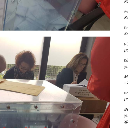
Κ
Α
Κ
Πα
Κ
Νί
μ
Κ
γι
M
–
Βα
μα
Be
γι
χ