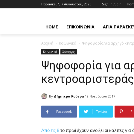
Παρασκευή, 7 Αυγούστου, 2026
Sign in / Join
Ho
HOME
ΕΠΙΚΟΙΝΩΝΊΑ
ΑΓΊΑ ΠΑΡΑΣΚΕ
Αρχική
Κοινωνικά
Ψηφοφορία για αρχηγό κεντ
Κοινωνικά
Χολαργός
Ψηφοφορία για α
κεντροαριστεράς
By
Δήμητρα Κούτρα
19 Νοεμβρίου 2017
Facebook
Twitter
Pi
Από τις 8
το πρωί έχουν ανοίξει οι κάλπες για 