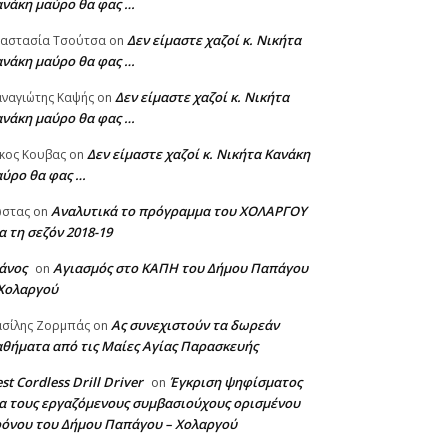
ανάκη μαύρο θα φας …
Δεν είμαστε χαζοί κ. Νικήτα
ναστασία Τσούτσα
on
ανάκη μαύρο θα φας …
Δεν είμαστε χαζοί κ. Νικήτα
ναγιώτης Καψής
on
ανάκη μαύρο θα φας …
Δεν είμαστε χαζοί κ. Νικήτα Κανάκη
κος Κουβας
on
αύρο θα φας …
Αναλυτικά το πρόγραμμα του ΧΟΛΑΡΓΟΥ
ώστας
on
α τη σεζόν 2018-19
άνος
Αγιασμός στο ΚΑΠΗ του Δήμου Παπάγου
on
 Χολαργού
Ας συνεχιστούν τα δωρεάν
σίλης Ζορμπάς
on
θήματα από τις Μαίες Αγίας Παρασκευής
st Cordless Drill Driver
Έγκριση ψηφίσματος
on
α τους εργαζόμενους συμβασιούχους ορισμένου
ρόνου του Δήμου Παπάγου – Χολαργού