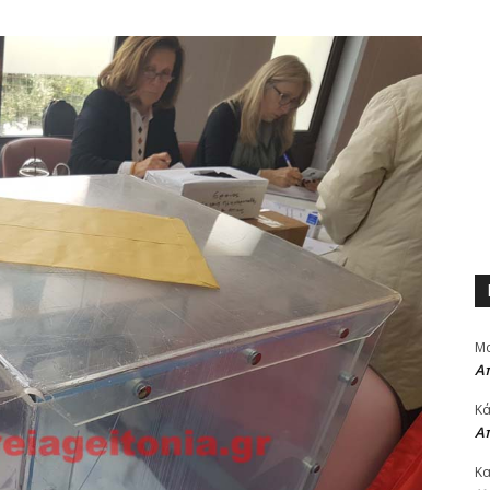
Μα
Α
Κά
Α
Κα