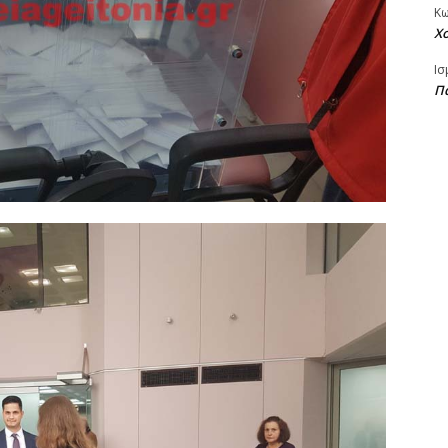
Κ
Χ
Ισ
Πα