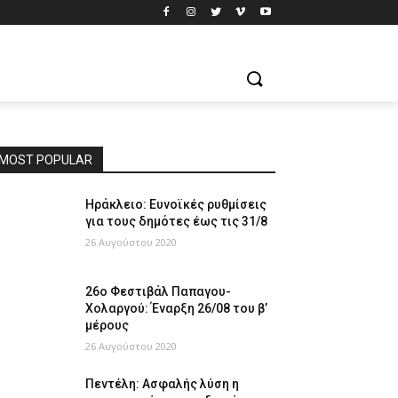
MOST POPULAR
Ηράκλειο: Ευνοϊκές ρυθμίσεις
για τους δημότες έως τις 31/8
26 Αυγούστου 2020
26ο Φεστιβάλ Παπαγου-
Χολαργού: Έναρξη 26/08 του β’
μέρους
26 Αυγούστου 2020
Πεντέλη: Ασφαλής λύση η