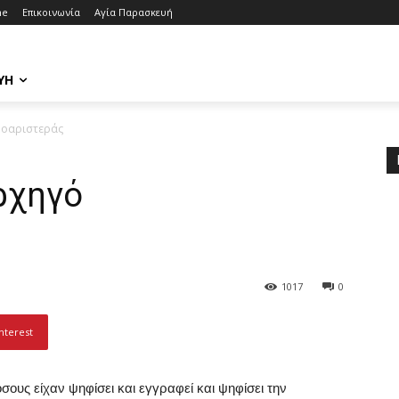
me
Επικοινωνία
Αγία Παρασκευή
ΥΉ
ροαριστεράς
ρχηγό
1017
0
nterest
όσους είχαν ψηφίσει και εγγραφεί και ψηφίσει την