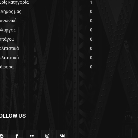
ωρίς κατηγορία
1
 Δήμος μας
0
οινωνικά
0
ολαργός
0
απάγου
0
λιτιστικά
0
λιτιστικά
0
ιάφορα
0
OLLOW US