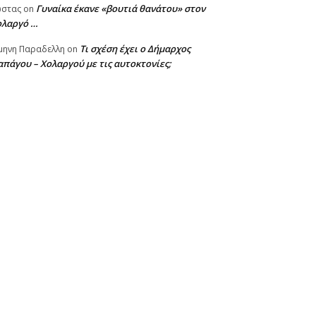
Γυναίκα έκανε «βουτιά θανάτου» στον
ωστας
on
ολαργό …
Τι σχέση έχει ο Δήμαρχος
μηνη Παραδελλη
on
πάγου – Χολαργού με τις αυτοκτονίες;