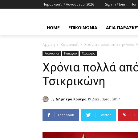
Παρασκευή, 7 Αυγούστου, 2026
Sign in / Join
Ho
HOME
ΕΠΙΚΟΙΝΩΝΊΑ
ΑΓΊΑ ΠΑΡΑΣΚΕ
Αρχική
Κοινωνικά
Χρόνια πολλά από την Άννα-
Κοινωνικά
Παπάγου
Χολαργός
Χρόνια πολλά από
Τσικρικώνη
By
Δήμητρα Κούτρα
19 Δεκεμβρίου 2017
Facebook
Twitter
Pi