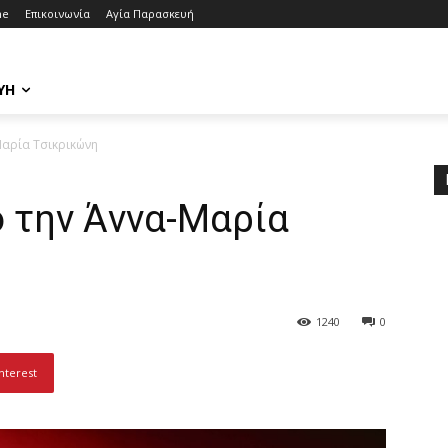
me
Επικοινωνία
Αγία Παρασκευή
ΥΉ
Μαρία Τσικρικώνη
 την Άννα-Μαρία
1240
0
nterest