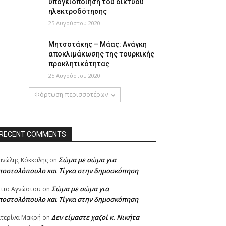
υπογειοποίηση του δικτύου
ηλεκτροδότησης
25 Αυγούστου 2020
Μητσοτάκης – Μάας: Ανάγκη
αποκλιμάκωσης της τουρκικής
προκλητικότητας
25 Αυγούστου 2020
Φόρτωση περισσοτέρων
RECENT COMMENTS
Σώμα με σώμα για
νώλης Κόκκαλης
on
ποστολόπουλο και Τίγκα στην δημοσκόπηση
Σώμα με σώμα για
τια Αγνώστου
on
ποστολόπουλο και Τίγκα στην δημοσκόπηση
Δεν είμαστε χαζοί κ. Νικήτα
τερίνα Μακρή
on