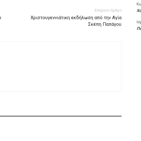
Κ
Χ
Επόμενο άρθρο
ύ
Χριστουγεννιάτικη εκδήλωση από την Αγία
Ισ
Σκέπη Παπάγου
Πα