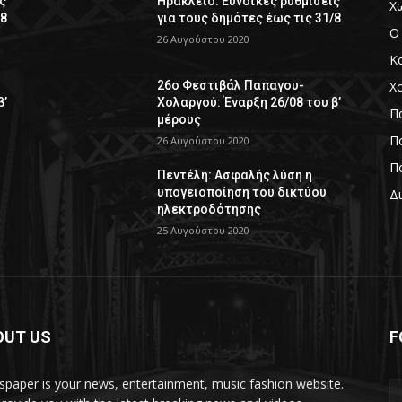
ς
Ηράκλειο: Ευνοϊκές ρυθμίσεις
Χ
/8
για τους δημότες έως τις 31/8
Ο
26 Αυγούστου 2020
Κ
Χ
26ο Φεστιβάλ Παπαγου-
β’
Χολαργού: Έναρξη 26/08 του β’
Π
μέρους
Πο
26 Αυγούστου 2020
Πο
Πεντέλη: Ασφαλής λύση η
υπογειοποίηση του δικτύου
Δ
ηλεκτροδότησης
25 Αυγούστου 2020
OUT US
F
paper is your news, entertainment, music fashion website.