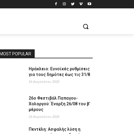
MOST POPULAR
Ηράκλειο: Ευνοϊκές ρυθμίσεις
για τους δημότες έως τις 31/8
26 Αυγούστου 2020
26ο Φεστιβάλ Παπαγου-
Χολαργού: Έναρξη 26/08 του β’
μέρους
26 Αυγούστου 2020
Πεντέλη: Ασφαλής λύση η