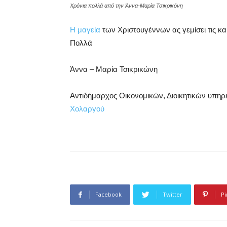
Χρόνια πολλά από την Άννα-Μαρία Τσικρικόνη
Η μαγεία
των Χριστουγέννων ας γεμίσει τις κα
Πολλά
Άννα – Μαρία Τσικρικώνη
Αντιδήμαρχος Οικονομικών, Διοικητικών υπη
Χολαργού
Facebook
Twitter
Pi