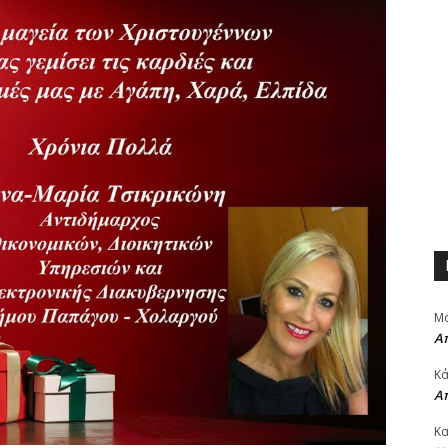
Μα
Α
Κά
Α
Κα