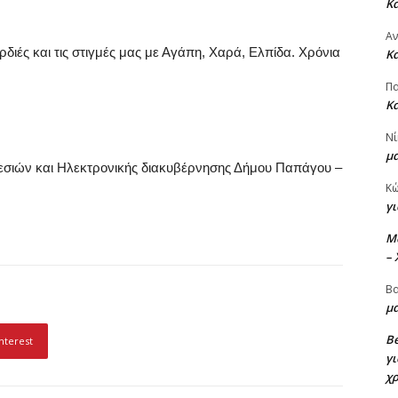
Κ
Α
ρδιές και τις στιγμές μας με Αγάπη, Χαρά, Ελπίδα. Χρόνια
Κ
Πα
Κ
Νί
μ
ρεσιών και Ηλεκτρονικής διακυβέρνησης Δήμου Παπάγου –
Κ
γι
M
–
Βα
μα
Be
nterest
γι
χ