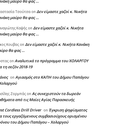
ανάκη μαύρο θα φας …
Δεν είμαστε χαζοί κ. Νικήτα
ναστασία Τσούτσα
on
ανάκη μαύρο θα φας …
Δεν είμαστε χαζοί κ. Νικήτα
ναγιώτης Καψής
on
ανάκη μαύρο θα φας …
Δεν είμαστε χαζοί κ. Νικήτα Κανάκη
κος Κουβας
on
αύρο θα φας …
Αναλυτικά το πρόγραμμα του ΧΟΛΑΡΓΟΥ
ώστας
on
α τη σεζόν 2018-19
άνος
Αγιασμός στο ΚΑΠΗ του Δήμου Παπάγου
on
 Χολαργού
Ας συνεχιστούν τα δωρεάν
σίλης Ζορμπάς
on
θήματα από τις Μαίες Αγίας Παρασκευής
st Cordless Drill Driver
Έγκριση ψηφίσματος
on
α τους εργαζόμενους συμβασιούχους ορισμένου
ρόνου του Δήμου Παπάγου – Χολαργού