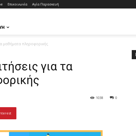
me
Επικοινωνία
Αγία Παρασκευή
ΥΉ
α τα μαθήματα πληροφορικής
ιτήσεις για τα
φορικής
1038
0
nterest