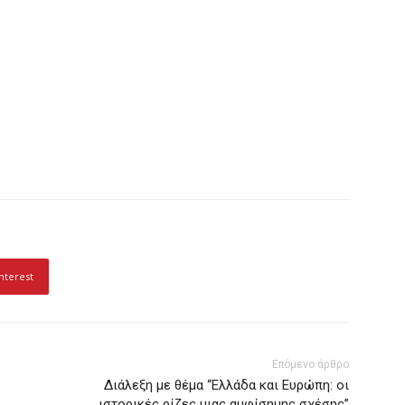
nterest
Επόμενο άρθρο
Διάλεξη με θέμα “Ελλάδα και Ευρώπη: οι
ιστορικές ρίζες μιας αμφίσημης σχέσης”