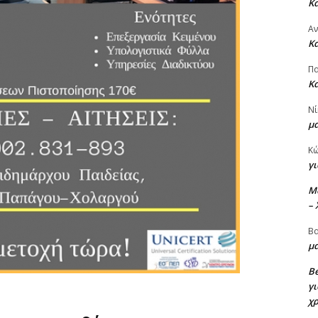
Κ
Α
Κ
Πα
Κ
Νί
μ
Κ
γι
M
–
Βα
μα
Be
γι
χ