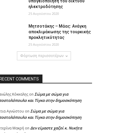
υπογειοποίηση του δικτύου
ηλεκτροδότησης
25 Αυγούστου 2020
Μητσοτάκης – Μάας: Ανάγκη
αποκλιμάκωσης της τουρκικής
προκλητικότητας
25 Αυγούστου 2020
Φόρτωση περισσοτέρων
RECENT COMMENTS
Σώμα με σώμα για
νώλης Κόκκαλης
on
ποστολόπουλο και Τίγκα στην δημοσκόπηση
Σώμα με σώμα για
τια Αγνώστου
on
ποστολόπουλο και Τίγκα στην δημοσκόπηση
Δεν είμαστε χαζοί κ. Νικήτα
τερίνα Μακρή
on