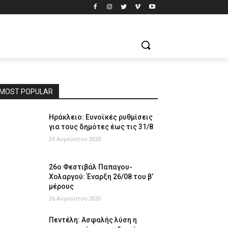
MOST POPULAR
Ηράκλειο: Ευνοϊκές ρυθμίσεις
για τους δημότες έως τις 31/8
26 Αυγούστου 2020
26ο Φεστιβάλ Παπαγου-
Χολαργού: Έναρξη 26/08 του β’
μέρους
26 Αυγούστου 2020
Πεντέλη: Ασφαλής λύση η