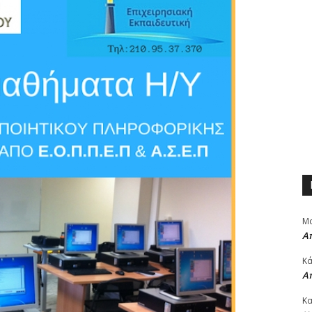
Μα
Α
Κά
Α
Κα