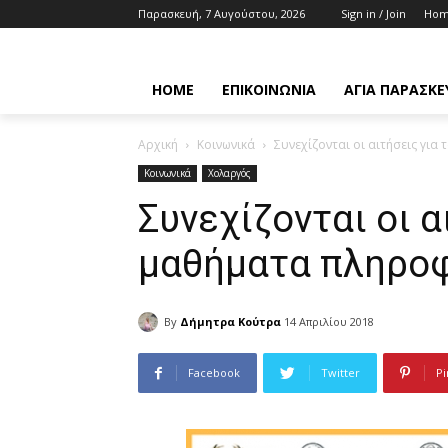
Παρασκευή, 7 Αυγούστου, 2026
Sign in / Join
Ho
HOME
ΕΠΙΚΟΙΝΩΝΊΑ
ΑΓΊΑ ΠΑΡΑΣΚΕ
Αρχική
Κοινωνικά
Συνεχίζονται οι αιτήσεις γι
Κοινωνικά
Χολαργός
Συνεχίζονται οι α
μαθήματα πληρο
By
Δήμητρα Κούτρα
14 Απριλίου 2018
Facebook
Twitter
Pi