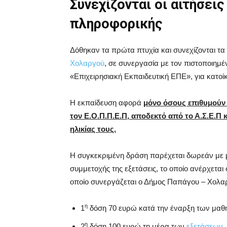
Συνεχίζονται οι αιτήσεις
πληροφορικής
Δόθηκαν τα πρώτα πτυχία και συνεχίζονται τ
Χολαργού
, σε συνεργασία με τον πιστοποιημ
«Επιχειρησιακή Εκπαιδευτική ΕΠΕ», για κατοί
Η εκπαίδευση αφορά
μόνο όσους επιθυμούν
τον Ε.Ο.Π.Π.Ε.Π, αποδεκτό από το Α.Σ.Ε.Π 
ηλικίας τους.
Η συγκεκριμένη δράση παρέχεται δωρεάν με μ
συμμετοχής της εξετάσεις, το οποίο ανέρχεται
οποίο συνεργάζεται ο Δήμος Παπάγου – Χολαργ
η
1
δόση 70 ευρώ κατά την έναρξη των μα
η
2
δόση 100 ευρώ τη μέρα των
εξετάσεων