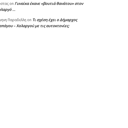
Γυναίκα έκανε «βουτιά θανάτου» στον
ωστας
on
ολαργό …
Τι σχέση έχει ο Δήμαρχος
μηνη Παραδελλη
on
πάγου – Χολαργού με τις αυτοκτονίες;