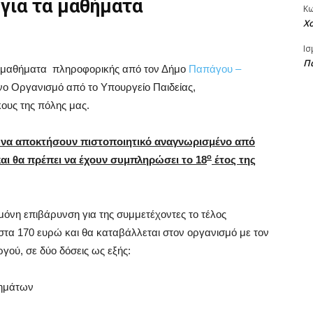
 για τα μαθήματα
Κ
Χ
Ισ
Πα
α μαθήματα
πληροφορικής από τον Δήμο
Παπάγου –
ένο Οργανισμό από το Υπουργείο Παιδείας,
κους της πόλης μας.
 να αποκτήσουν πιστοποιητικό αναγνωρισμένο από
ο
και θα πρέπει να έχουν συμπληρώσει το 18
έτος της
όνη επιβάρυνση για της συμμετέχοντες το τέλος
 στα 170 ευρώ και θα καταβάλλεται στον οργανισμό με τον
ού, σε δύο δόσεις ως εξής:
θημάτων