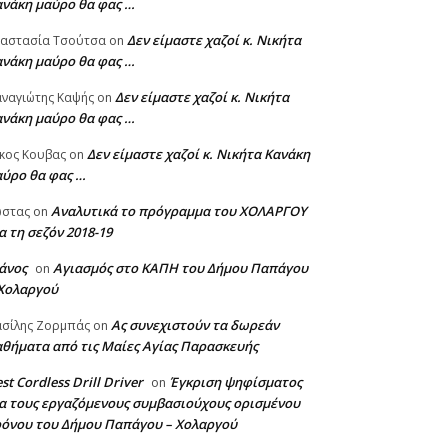
ανάκη μαύρο θα φας …
Δεν είμαστε χαζοί κ. Νικήτα
ναστασία Τσούτσα
on
ανάκη μαύρο θα φας …
Δεν είμαστε χαζοί κ. Νικήτα
ναγιώτης Καψής
on
ανάκη μαύρο θα φας …
Δεν είμαστε χαζοί κ. Νικήτα Κανάκη
κος Κουβας
on
αύρο θα φας …
Αναλυτικά το πρόγραμμα του ΧΟΛΑΡΓΟΥ
ώστας
on
α τη σεζόν 2018-19
άνος
Αγιασμός στο ΚΑΠΗ του Δήμου Παπάγου
on
 Χολαργού
Ας συνεχιστούν τα δωρεάν
σίλης Ζορμπάς
on
θήματα από τις Μαίες Αγίας Παρασκευής
st Cordless Drill Driver
Έγκριση ψηφίσματος
on
α τους εργαζόμενους συμβασιούχους ορισμένου
ρόνου του Δήμου Παπάγου – Χολαργού