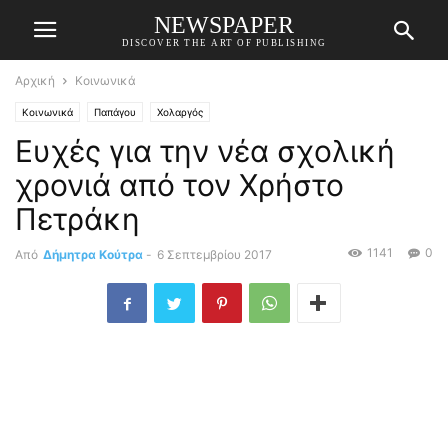
NEWSPAPER
DISCOVER THE ART OF PUBLISHING
Αρχική
Κοινωνικά
Κοινωνικά
Παπάγου
Χολαργός
Ευχές για την νέα σχολική
χρονιά από τον Χρήστο
Πετράκη
1141
0
Από
Δήμητρα Κούτρα
-
6 Σεπτεμβρίου 2017