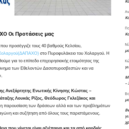
Κ
Α
Κ
Πα
ΧΟ Οι Προτάσεις μας
Κ
Νί
 που προσέγγιζε τους 40 βαθμούς Κελσίου,
μ
Χολαργού(ΔΑΠΑΧΟ)
στο Πυροφυλάκειο του Χολαργού. Η
ύμε για το επίπεδο επιχειρησιακής ετοιμότητας της
Κ
γι
όνημα των Εθελοντών Δασοπυροσβεστών και να
ν.
M
–
της Ανεξάρτητης Ενωτικής Κίνησης Κώστας –
Βα
άταξης Λουκάς Ρίζος, Θεόδωρος Γκλεζάκος και
μα
νη παρουσίαση των δράσεων αλλά και των προβλημάτων
Be
γώνη και συζήτηση από όλους τους παριστάμενους.
γι
χ
α που γίνεται είναι αξιέπαινη και τα από καρδιάς