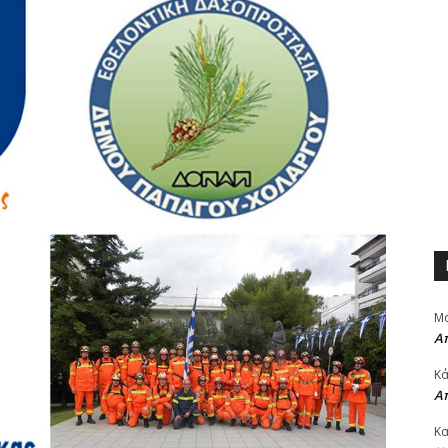
Μα
Α
Κά
Α
Κα