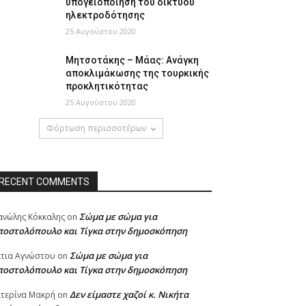
υπογειοποίηση του δικτύου
ηλεκτροδότησης
25 Αυγούστου 2020
Μητσοτάκης – Μάας: Ανάγκη
αποκλιμάκωσης της τουρκικής
προκλητικότητας
25 Αυγούστου 2020
Φόρτωση περισσοτέρων
RECENT COMMENTS
Σώμα με σώμα για
νώλης Κόκκαλης
on
ποστολόπουλο και Τίγκα στην δημοσκόπηση
Σώμα με σώμα για
τια Αγνώστου
on
ποστολόπουλο και Τίγκα στην δημοσκόπηση
Δεν είμαστε χαζοί κ. Νικήτα
τερίνα Μακρή
on