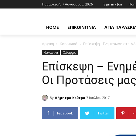
Παρασκευή, 7 Αυγούστου, 2026
Sign in / Join
Ho
HOME
ΕΠΙΚΟΙΝΩΝΊΑ
ΑΓΊΑ ΠΑΡΑΣΚΕ
Αρχική
Κοινωνικά
Επίσκεψη - Ενημέρωση στη Δ
Κοινωνικά
Χολαργός
Επίσκεψη – Ενη
Οι Προτάσεις μα
By
Δήμητρα Κούτρα
7 Ιουλίου 2017
Facebook
Twitter
Pi