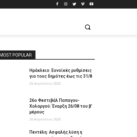
MOST POPULAR
Ηράκλειο: Ευνοϊκές ρυθμίσεις
για τους δημότες έως τις 31/8
26 Αυγούστου 2020
26ο Φεστιβάλ Παπαγου-
Χολαργού: Έναρξη 26/08 του β’
μέρους
26 Αυγούστου 2020
Πεντέλη: Ασφαλής λύση η