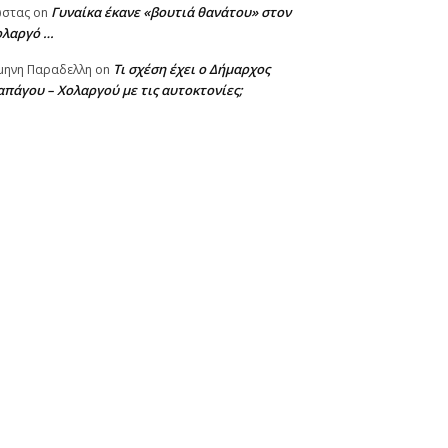
Γυναίκα έκανε «βουτιά θανάτου» στον
ωστας
on
ολαργό …
Τι σχέση έχει ο Δήμαρχος
μηνη Παραδελλη
on
πάγου – Χολαργού με τις αυτοκτονίες;