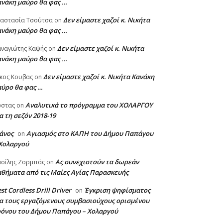
ανάκη μαύρο θα φας …
Δεν είμαστε χαζοί κ. Νικήτα
ναστασία Τσούτσα
on
ανάκη μαύρο θα φας …
Δεν είμαστε χαζοί κ. Νικήτα
ναγιώτης Καψής
on
ανάκη μαύρο θα φας …
Δεν είμαστε χαζοί κ. Νικήτα Κανάκη
κος Κουβας
on
αύρο θα φας …
Αναλυτικά το πρόγραμμα του ΧΟΛΑΡΓΟΥ
ώστας
on
α τη σεζόν 2018-19
άνος
Αγιασμός στο ΚΑΠΗ του Δήμου Παπάγου
on
 Χολαργού
Ας συνεχιστούν τα δωρεάν
σίλης Ζορμπάς
on
θήματα από τις Μαίες Αγίας Παρασκευής
st Cordless Drill Driver
Έγκριση ψηφίσματος
on
α τους εργαζόμενους συμβασιούχους ορισμένου
ρόνου του Δήμου Παπάγου – Χολαργού