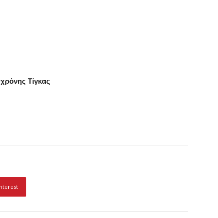
νης Τίγκας
ΑΠΑΧΟ Οι Προτάσεις μας
nterest