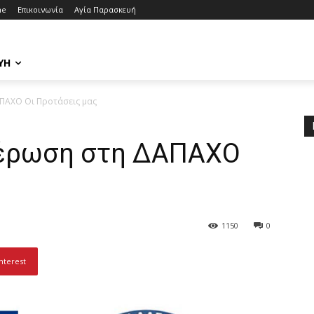
me
Επικοινωνία
Αγία Παρασκευή
ΥΉ
ΑΠΑΧΟ Οι Προτάσεις μας
μέρωση στη ΔΑΠΑΧΟ
ς
1150
0
nterest