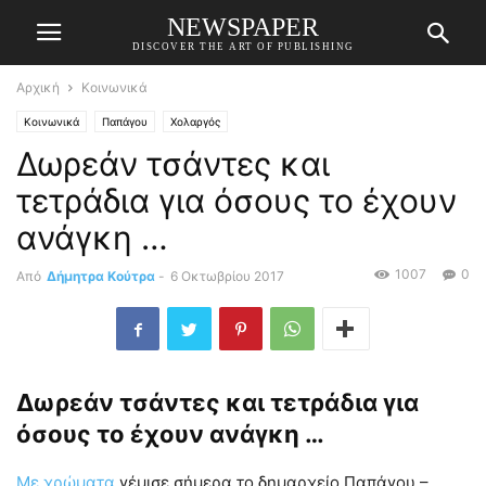
NEWSPAPER
DISCOVER THE ART OF PUBLISHING
Αρχική
Κοινωνικά
Κοινωνικά
Παπάγου
Χολαργός
Δωρεάν τσάντες και
τετράδια για όσους το έχουν
ανάγκη …
1007
0
Από
Δήμητρα Κούτρα
-
6 Οκτωβρίου 2017
Δωρεάν τσάντες και τετράδια για
όσους το έχουν ανάγκη …
Με χρώματα
γέμισε σήμερα το δημαρχείο Παπάγου –