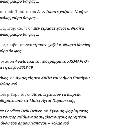
ανάκη μαύρο θα φας …
Δεν είμαστε χαζοί κ. Νικήτα
ναστασία Τσούτσα
on
ανάκη μαύρο θα φας …
Δεν είμαστε χαζοί κ. Νικήτα
ναγιώτης Καψής
on
ανάκη μαύρο θα φας …
Δεν είμαστε χαζοί κ. Νικήτα Κανάκη
κος Κουβας
on
αύρο θα φας …
Αναλυτικά το πρόγραμμα του ΧΟΛΑΡΓΟΥ
ώστας
on
α τη σεζόν 2018-19
άνος
Αγιασμός στο ΚΑΠΗ του Δήμου Παπάγου
on
 Χολαργού
Ας συνεχιστούν τα δωρεάν
σίλης Ζορμπάς
on
θήματα από τις Μαίες Αγίας Παρασκευής
st Cordless Drill Driver
Έγκριση ψηφίσματος
on
α τους εργαζόμενους συμβασιούχους ορισμένου
ρόνου του Δήμου Παπάγου – Χολαργού