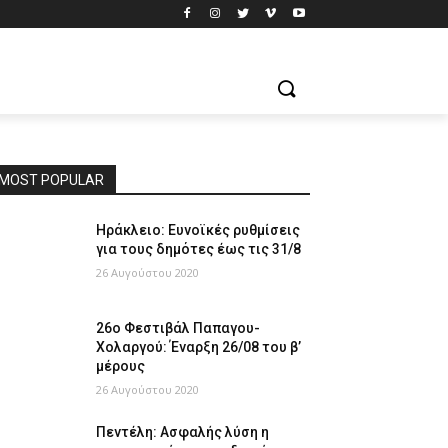
MOST POPULAR
Ηράκλειο: Ευνοϊκές ρυθμίσεις
για τους δημότες έως τις 31/8
26 Αυγούστου 2020
26ο Φεστιβάλ Παπαγου-
Χολαργού: Έναρξη 26/08 του β’
μέρους
26 Αυγούστου 2020
Πεντέλη: Ασφαλής λύση η