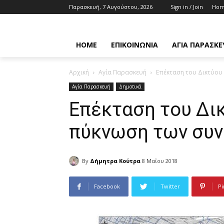
Παρασκευή, 7 Αυγούστου, 2026
Sign in / Join
Ho
HOME
ΕΠΙΚΟΙΝΩΝΊΑ
ΑΓΊΑ ΠΑΡΑΣΚΕ
Αρχική
Αγία Παρασκευή
Eπέκταση του Δικτύου
Αγία Παρασκευή
Δημοτικά
Eπέκταση του Δικ
πύκνωση των συ
By
Δήμητρα Κούτρα
8 Μαΐου 2018
Facebook
Twitter
Pi