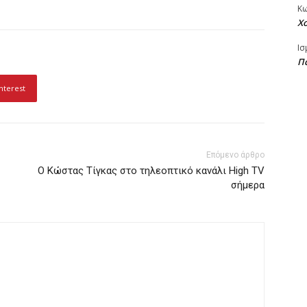
Κ
Χ
Ισ
Πα
nterest
Επόμενο άρθρο
O Kώστας Τίγκας στο τηλεοπτικό κανάλι High TV
σήμερα