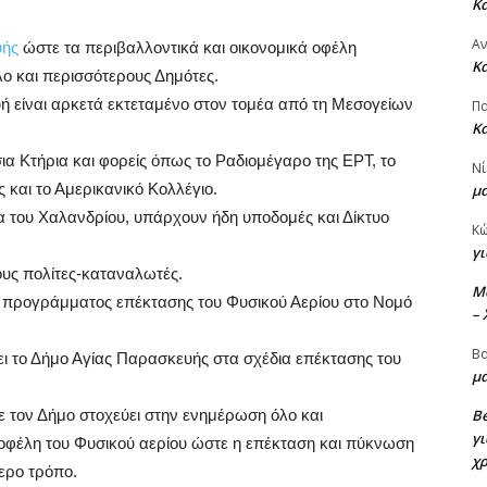
Κ
Α
υής
ώστε τα περιβαλλοντικά και οικονομικά οφέλη
Κ
ο και περισσότερους Δημότες.
ή είναι αρκετά εκτεταμένο στον τομέα από τη Μεσογείων
Πα
Κ
ια Κτήρια και φορείς όπως το Ραδιομέγαρο της ΕΡΤ, το
Νί
και το Αμερικανικό Κολλέγιο.
μ
α του Χαλανδρίου, υπάρχουν ήδη υποδομές και Δίκτυο
Κ
γι
ους πολίτες-καταναλωτές.
M
ύς προγράμματος επέκτασης του Φυσικού Αερίου στο Νομό
–
Βα
ει το Δήμο Αγίας Παρασκευής στα σχέδια επέκτασης του
μα
ε τον Δήμο στοχεύει στην ενημέρωση όλο και
Be
γι
 οφέλη του Φυσικού αερίου ώστε η επέκταση και πύκνωση
χ
τερο τρόπο.