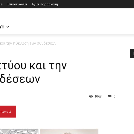
me
Επικοινωνία
Αγία Παρασκευή
ΥΉ
 και την πύκνωση των συνδέσεων
τύου και την
νδέσεων
1068
0
nterest