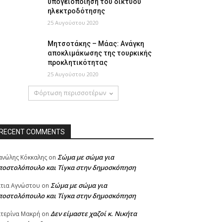
υπογειοποίηση του δικτύου
ηλεκτροδότησης
25 Αυγούστου 2020
Μητσοτάκης – Μάας: Ανάγκη
αποκλιμάκωσης της τουρκικής
προκλητικότητας
25 Αυγούστου 2020
Φόρτωση περισσοτέρων
RECENT COMMENTS
Σώμα με σώμα για
νώλης Κόκκαλης
on
ποστολόπουλο και Τίγκα στην δημοσκόπηση
Σώμα με σώμα για
τια Αγνώστου
on
ποστολόπουλο και Τίγκα στην δημοσκόπηση
Δεν είμαστε χαζοί κ. Νικήτα
τερίνα Μακρή
on