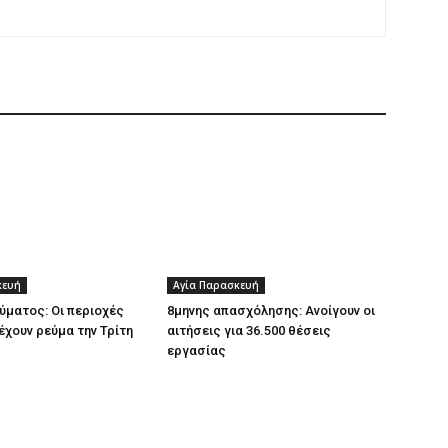
κευή
Αγία Παρασκευή
ύματος: Οι περιοχές
8μηνης απασχόλησης: Ανοίγουν οι
έχουν ρεύμα την Τρίτη
αιτήσεις για 36.500 θέσεις
εργασίας