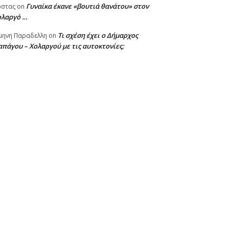
Γυναίκα έκανε «βουτιά θανάτου» στον
ωστας
on
ολαργό …
Τι σχέση έχει ο Δήμαρχος
μηνη Παραδελλη
on
πάγου – Χολαργού με τις αυτοκτονίες;