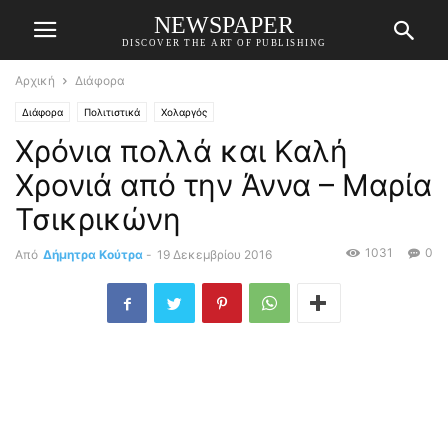
NEWSPAPER
DISCOVER THE ART OF PUBLISHING
Αρχική
Διάφορα
Διάφορα
Πολιτιστικά
Χολαργός
Χρόνια πολλά και Καλή
Χρονιά από την Άννα – Μαρία
Τσικρικώνη
1031
0
Από
Δήμητρα Κούτρα
-
19 Δεκεμβρίου 2016