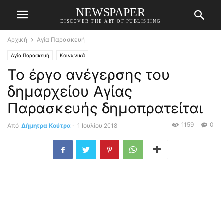
NEWSPAPER
DISCOVER THE ART OF PUBLISHING
Αρχική
Αγία Παρασκευή
Αγία Παρασκευή
Κοινωνικά
Το έργο ανέγερσης του
δημαρχείου Αγίας
Παρασκευής δημοπρατείται
1159
0
Από
Δήμητρα Κούτρα
-
1 Ιουλίου 2018