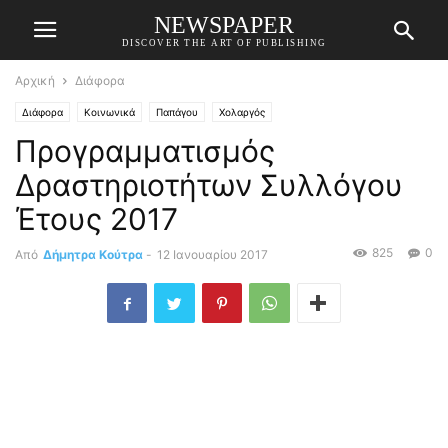
NEWSPAPER
DISCOVER THE ART OF PUBLISHING
Αρχική
Διάφορα
Διάφορα
Κοινωνικά
Παπάγου
Χολαργός
Προγραμματισμός
Δραστηριοτήτων Συλλόγου
Έτους 2017
825
0
Από
Δήμητρα Κούτρα
-
12 Ιανουαρίου 2017