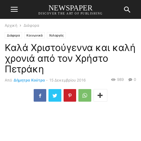
NEWSPAPER
DISCOVER THE ART OF PUBLISHING
Αρχική
Διάφορα
Διάφορα
Κοινωνικά
Χολαργός
Καλά Χριστούγεννα και καλή
χρονιά από τον Χρήστο
Πετράκη
989
0
Από
Δήμητρα Κούτρα
-
15 Δεκεμβρίου 2016