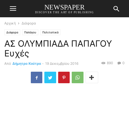
NEWSPAPER
DISCOVER THE ART OF PUBLISHING
Αρχική
Διάφορα
Διάφορα
Παπάγου
Πολιτιστικά
ΑΣ ΟΛΥΜΠΙΑΔΑ ΠΑΠΑΓΟΥ
Ευχές
890
0
Από
Δήμητρα Κούτρα
-
19 Δεκεμβρίου 2016