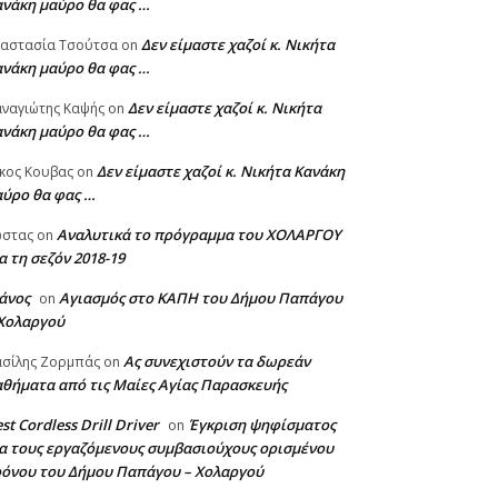
ανάκη μαύρο θα φας …
Δεν είμαστε χαζοί κ. Νικήτα
ναστασία Τσούτσα
on
ανάκη μαύρο θα φας …
Δεν είμαστε χαζοί κ. Νικήτα
ναγιώτης Καψής
on
ανάκη μαύρο θα φας …
Δεν είμαστε χαζοί κ. Νικήτα Κανάκη
κος Κουβας
on
αύρο θα φας …
Αναλυτικά το πρόγραμμα του ΧΟΛΑΡΓΟΥ
ώστας
on
α τη σεζόν 2018-19
άνος
Αγιασμός στο ΚΑΠΗ του Δήμου Παπάγου
on
 Χολαργού
Ας συνεχιστούν τα δωρεάν
σίλης Ζορμπάς
on
θήματα από τις Μαίες Αγίας Παρασκευής
st Cordless Drill Driver
Έγκριση ψηφίσματος
on
α τους εργαζόμενους συμβασιούχους ορισμένου
ρόνου του Δήμου Παπάγου – Χολαργού