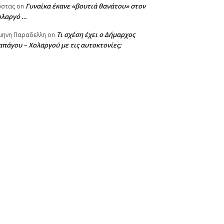
Γυναίκα έκανε «βουτιά θανάτου» στον
ωστας
on
ολαργό …
Τι σχέση έχει ο Δήμαρχος
μηνη Παραδελλη
on
πάγου – Χολαργού με τις αυτοκτονίες;