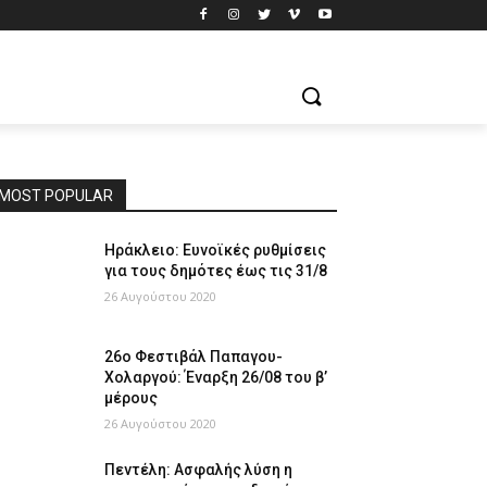
MOST POPULAR
Ηράκλειο: Ευνοϊκές ρυθμίσεις
για τους δημότες έως τις 31/8
26 Αυγούστου 2020
26ο Φεστιβάλ Παπαγου-
Χολαργού: Έναρξη 26/08 του β’
μέρους
26 Αυγούστου 2020
Πεντέλη: Ασφαλής λύση η