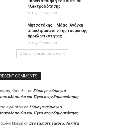
υπογειοποίηση του δικτύου
ηλεκτροδότησης
25 Αυγούστου 2020
Μητσοτάκης – Μάας: Ανάγκη
αποκλιμάκωσης της τουρκικής
προκλητικότητας
25 Αυγούστου 2020
Φόρτωση περισσοτέρων
RECENT COMMENTS
Σώμα με σώμα για
νώλης Κόκκαλης
on
ποστολόπουλο και Τίγκα στην δημοσκόπηση
Σώμα με σώμα για
τια Αγνώστου
on
ποστολόπουλο και Τίγκα στην δημοσκόπηση
Δεν είμαστε χαζοί κ. Νικήτα
τερίνα Μακρή
on