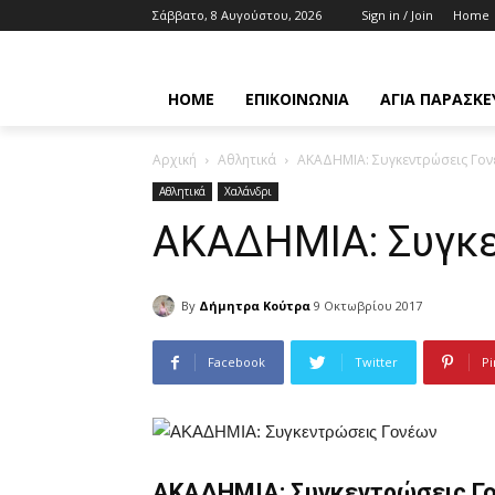
Σάββατο, 8 Αυγούστου, 2026
Sign in / Join
Home
HOME
ΕΠΙΚΟΙΝΩΝΊΑ
ΑΓΊΑ ΠΑΡΑΣΚΕ
Αρχική
Αθλητικά
ΑΚΑΔΗΜΙΑ: Συγκεντρώσεις Γον
Αθλητικά
Χαλάνδρι
ΑΚΑΔΗΜΙΑ: Συγκ
By
Δήμητρα Κούτρα
9 Οκτωβρίου 2017
Facebook
Twitter
Pi
ΑΚΑΔΗΜΙΑ: Συγκεντρώσεις Γ