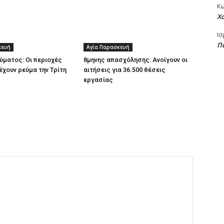
Κ
Χ
Ισ
Πα
κευή
Αγία Παρασκευή
ύματος: Οι περιοχές
8μηνης απασχόλησης: Ανοίγουν οι
έχουν ρεύμα την Τρίτη
αιτήσεις για 36.500 θέσεις
εργασίας