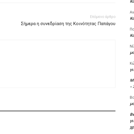
Κ
Α
Επόμενο άρθρο
Κ
Σήμερα η συνεδρίαση της Κοινότητας Παπάγου
Πα
Κ
Νί
μ
Κ
γι
M
–
Βα
μα
Be
γι
χ