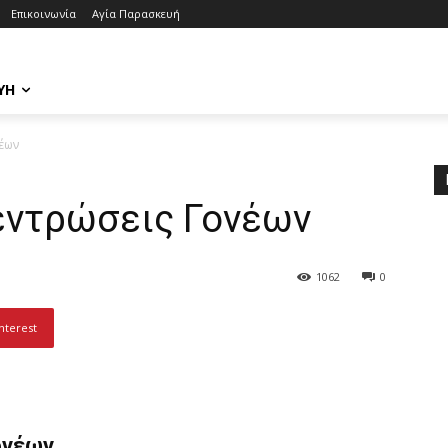
Επικοινωνία
Αγία Παρασκευή
ΥΉ
έων
εντρώσεις Γονέων
1062
0
nterest
ονέων