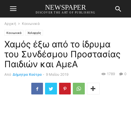
NEWSPAPER
DISCOVER THE ART OF PUBLISHING
Αρχική
Κοινωνικά
Κοινωνικά
Χολαργός
Χαμός έξω από το ίδρυμα
του Συνδέσμου Προστασίας
Παιδιών και ΑμεΑ
1789
0
Από
Δήμητρα Κούτρα
-
9 Μαΐου 2019